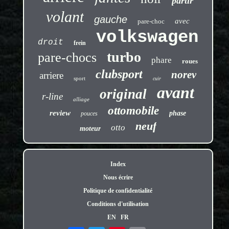
partir
volant
gauche
avec
pare-choc
volkswagen
droit
frein
turbo
pare-chocs
phare
roues
clubsport
norev
arriere
sport
cuir
avant
original
r-line
alliage
ottomobile
review
phase
pouces
neuf
otto
moteur
Index
Nous écrire
Politique de confidentialité
Conditions d'utilisation
EN
FR