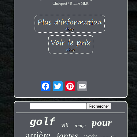
Clubsport / R-Line Mk8.
golf
pour
viii
rouge
arrière
jantes
noir