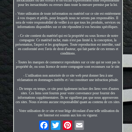
inexactitudes ou des erreurs et on exclut expressément toute responsabilité
pour les inexactitudes ou erreurs dans toute la mesure permise par la loi.
- Votre utilisation de toute information ou matériel sur ce site est entièrement
à vos risques et périls, pour lesquels nous ne serons pas responsables. Il
sera de votre responsabilité de veiller à ce que tous les produits, services ou
informations disponibles sur ce site répondent à vos besoins spécifiques.
- Ce site contient du matériel qui est la propriété ou sous licence de notre
compagnie. Ce matériel inclut, mais n'est pas limité à, la conception, la
présentation, l'aspect et les graphiques. Toute reproduction est interdite, sauf
en conformité avec l'avis de droit d'auteur, qui fait partie de ces termes et
conditions.
- Toutes les marques de commerce reproduites sur ce site qui ne sont pas la
propriété de, ou sous licence de notre compagnie sont reconnues sur le site.
- L'utilisation non autorisée de ce site web peut donner lieu à une
réclamation en dommages-intérêts et / ou constituer une infraction pénale.
- De temps en temps, ce site peut également inclure des liens vers d'autres
sites. Ces liens sont fournis pour votre convenance pour fournir des
informations supplémentaires. Ils ne signifient pas que nous approuvons
ces sites. Nous n'avons aucune responsabilité quant au contenu de ces sites.
- Votre utilisation de ce site et tout litige découlant d'une telle utilisation du
site Internet est soumis aux lois en vigueur.