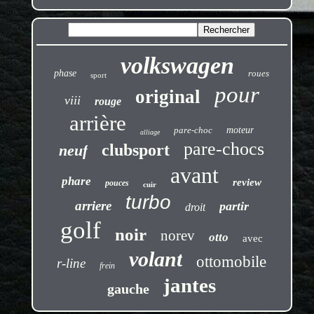
volkswagen
phase
roues
sport
pour
original
viii
rouge
arrière
pare-choc
moteur
alliage
pare-chocs
clubsport
neuf
avant
phare
review
pouces
cuir
turbo
arriere
partir
droit
golf
noir
norev
otto
avec
volant
ottomobile
r-line
frein
jantes
gauche