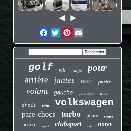
golf
pour
viii
rouge
arrière
jantes
noir
partir
volant
gauche
avec
pare-choc
volkswagen
droit
frein
turbo
pare-chocs
phare
roues
clubsport
norev
arriere
sport
cuir