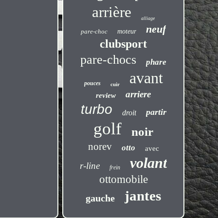
arrière
alliage
neuf
pare-choc
moteur
clubsport
pare-chocs
phare
avant
pouces
cuir
arriere
review
turbo
partir
droit
golf
noir
norev
otto
avec
volant
r-line
frein
ottomobile
jantes
gauche