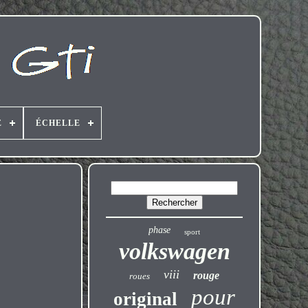
E
ÉCHELLE
phase
sport
volkswagen
viii
rouge
roues
pour
original