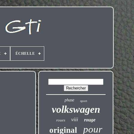
E
ÉCHELLE
phase
sport
volkswagen
viii
rouge
roues
pour
original