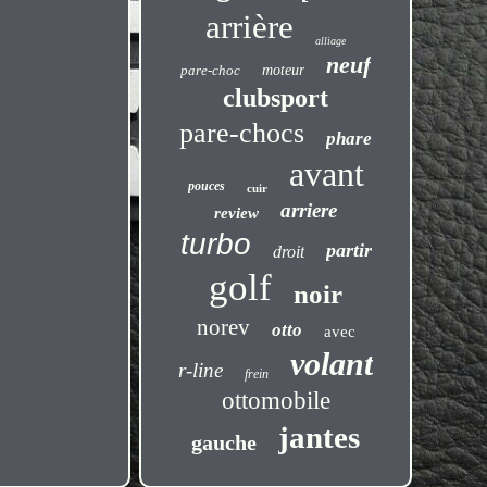
arrière
alliage
neuf
pare-choc
moteur
clubsport
pare-chocs
phare
avant
pouces
cuir
arriere
review
turbo
partir
droit
golf
noir
norev
otto
avec
volant
r-line
frein
ottomobile
jantes
gauche