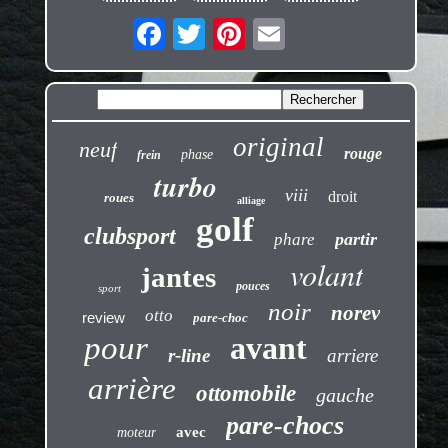
original
neuf
rouge
phase
frein
turbo
viii
droit
roues
alliage
golf
clubsport
partir
phare
volant
jantes
pouces
sport
noir
norev
otto
review
pare-choc
pour
avant
r-line
arriere
arrière
ottomobile
gauche
pare-chocs
avec
moteur