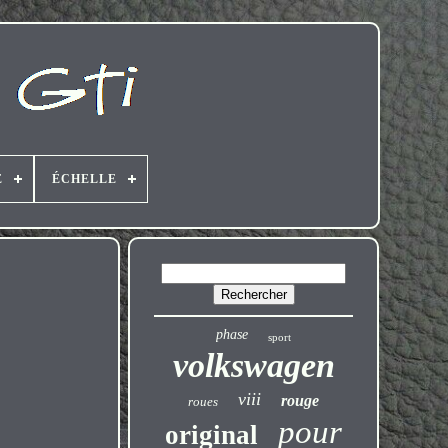
E
ÉCHELLE
phase
sport
volkswagen
viii
rouge
roues
pour
original