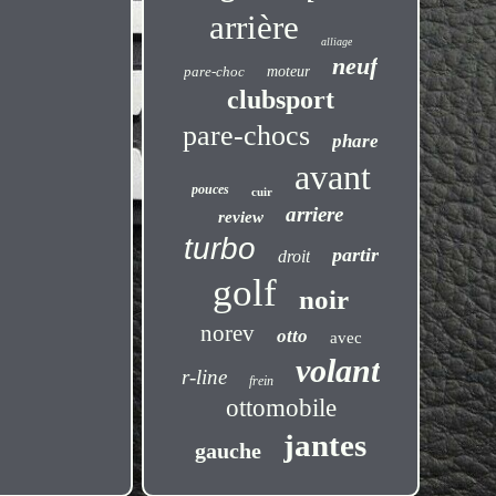
arrière
alliage
neuf
pare-choc
moteur
clubsport
pare-chocs
phare
avant
pouces
cuir
arriere
review
turbo
partir
droit
golf
noir
norev
otto
avec
volant
r-line
frein
ottomobile
jantes
gauche