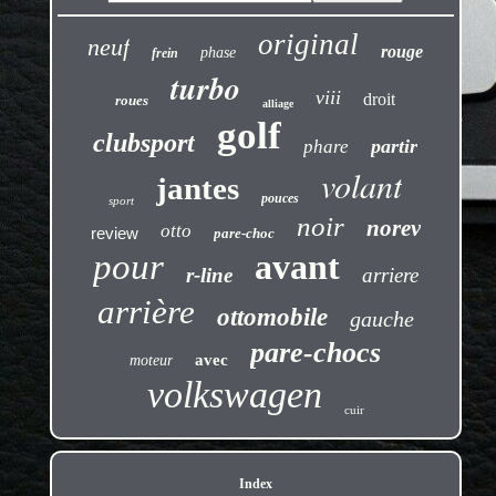
original
neuf
rouge
phase
frein
turbo
viii
droit
roues
alliage
golf
clubsport
partir
phare
volant
jantes
pouces
sport
noir
norev
otto
review
pare-choc
pour
avant
r-line
arriere
arrière
ottomobile
gauche
pare-chocs
avec
moteur
volkswagen
cuir
Index