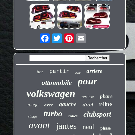
arriere
partir
frein
cuir
pour
ottomobile
volkswagen
phare
review
gauche
r-line
rouge
droit
avec
turbo
clubsport
roues
alliage
avant
jantes
neuf
phase