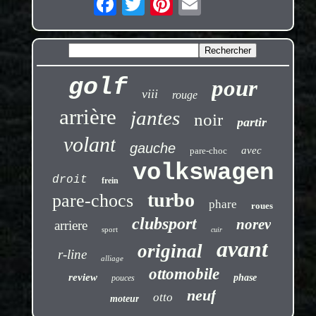
golf
pour
viii
rouge
arrière
jantes
noir
partir
volant
gauche
avec
pare-choc
volkswagen
droit
frein
turbo
pare-chocs
phare
roues
clubsport
norev
arriere
sport
cuir
avant
original
r-line
alliage
ottomobile
review
phase
pouces
neuf
otto
moteur