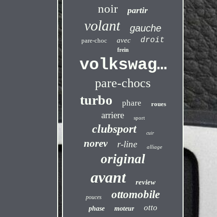
noir
partir
volant
gauche
droit
avec
pare-choc
frein
volkswagen
pare-chocs
turbo
phare
roues
arriere
sport
clubsport
cuir
norev
r-line
alliage
original
avant
review
ottomobile
pouces
otto
phase
moteur