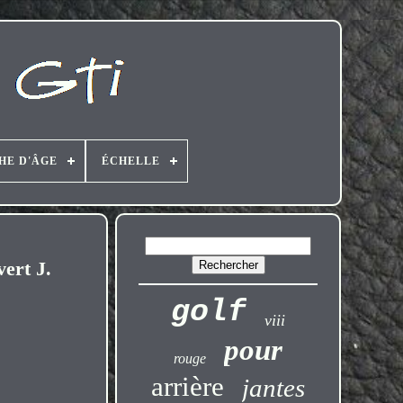
HE D'ÂGE
ÉCHELLE
rt J.
golf
viii
pour
rouge
arrière
jantes