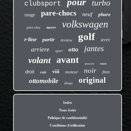
pour
turbo
clubsport
pare-chocs
neuf
phare
rouge
volkswagen
norev
pare-choc
golf
r-line
partir
avec
review
jantes
arriere
otto
sport
avant
volant
pouces
roues
noir
viii
droit
moteur
cuir
frein
original
ottomobile
alliage
Index
Nous écrire
Politique de confidentialité
Conditions d'utilisation