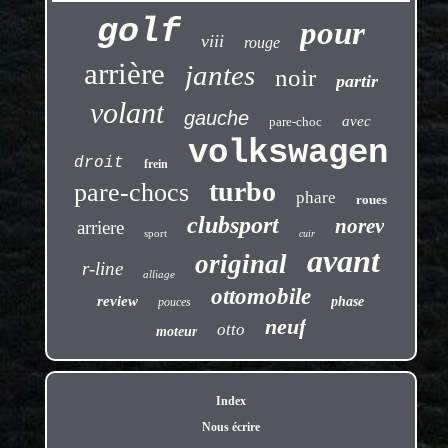
golf
pour
viii
rouge
arrière
jantes
noir
partir
volant
gauche
avec
pare-choc
volkswagen
droit
frein
turbo
pare-chocs
phare
roues
clubsport
norev
arriere
sport
cuir
avant
original
r-line
alliage
ottomobile
review
phase
pouces
neuf
otto
moteur
Index
Nous écrire