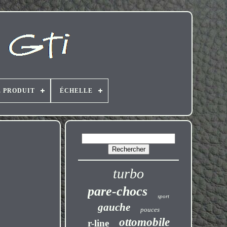
E PRODUIT
ÉCHELLE
turbo
pare-chocs
sport
gauche
pouces
ottomobile
r-line