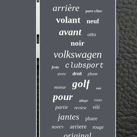
arrière
pare-choc
volant
neuf
avant
otto
noir
volkswagen
clubsport
frein
droit
avec
phase
golf
moteur
cuir
pour
roues
alliage
viii
partir
review
jantes
phare
arriere
norev
rouge
original