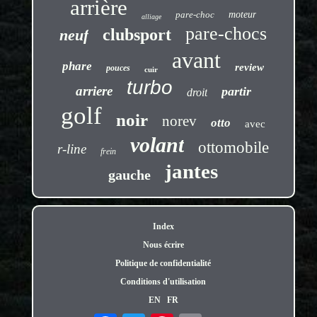
arrière
pare-choc
moteur
alliage
pare-chocs
clubsport
neuf
avant
phare
review
pouces
cuir
turbo
arriere
partir
droit
golf
noir
norev
otto
avec
volant
ottomobile
r-line
frein
jantes
gauche
Index
Nous écrire
Politique de confidentialité
Conditions d'utilisation
EN
FR