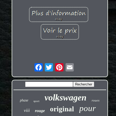
volkswagen
phase
roues
sport
pour
original
viii
rouge