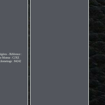
égères - Référence :
e Moteur : CJXE
ilometrage : 84242