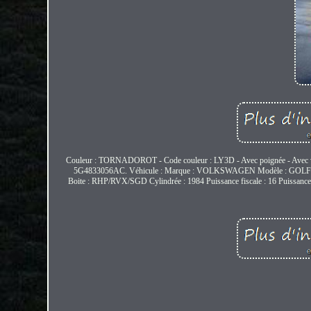
Couleur : TORNADOROT - Code couleur : LY3D - Avec poignée - Avec vitre -
5G4833056AC. Véhicule : Marque : VOLKSWAGEN Modèle : GOLF 7
Boite : RHP/RVX/SGD Cylindrée : 1984 Puissance fiscale : 16 Puissa