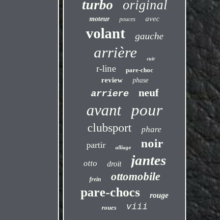
turbo
original
avec
moteur
pouces
volant
gauche
arrière
cuir
r-line
pare-choc
review
phase
neuf
arriere
avant
pour
clubsport
phare
noir
partir
alliage
jantes
otto
droit
ottomobile
frein
pare-chocs
rouge
viii
roues