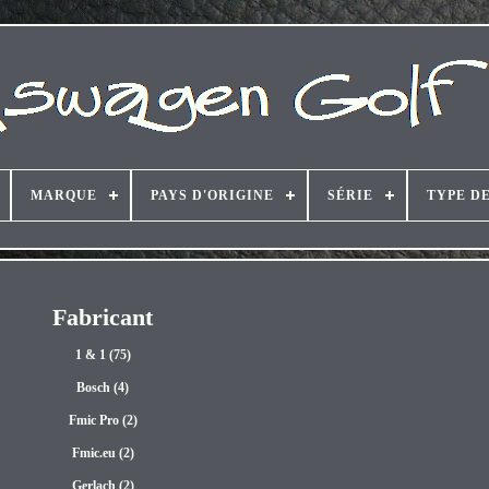
MARQUE
PAYS D'ORIGINE
SÉRIE
TYPE D
Fabricant
1 & 1 (75)
Bosch (4)
Fmic Pro (2)
Fmic.eu (2)
Gerlach (2)