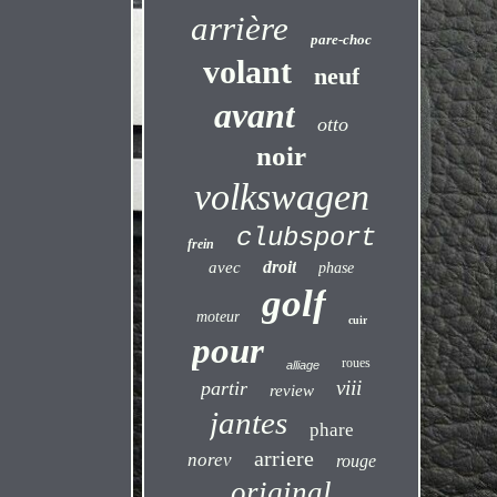
arrière
pare-choc
volant
neuf
avant
otto
noir
volkswagen
clubsport
frein
droit
avec
phase
golf
moteur
cuir
pour
roues
alliage
viii
partir
review
jantes
phare
arriere
norev
rouge
original