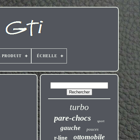
E PRODUIT
ÉCHELLE
turbo
pare-chocs
sport
gauche
pouces
ottomobile
r-line