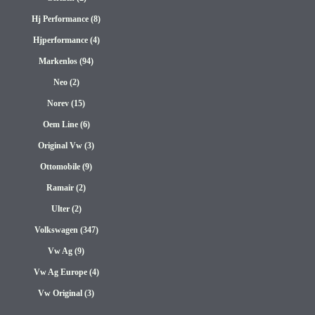
Hj Performance (8)
Hjperformance (4)
Markenlos (94)
Neo (2)
Norev (15)
Oem Line (6)
Original Vw (3)
Ottomobile (9)
Ramair (2)
Ulter (2)
Volkswagen (347)
Vw Ag (9)
Vw Ag Europe (4)
Vw Original (3)