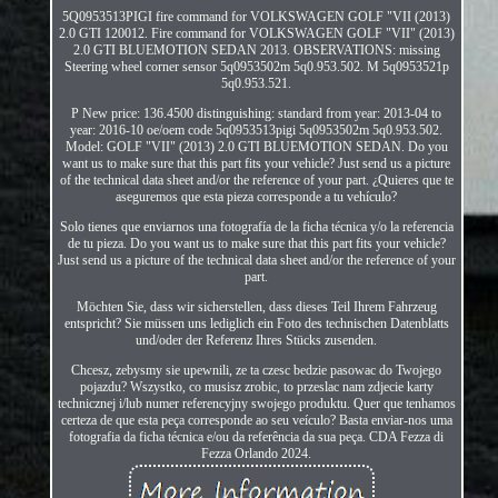
5Q0953513PIGI fire command for VOLKSWAGEN GOLF "VII (2013)
2.0 GTI 120012. Fire command for VOLKSWAGEN GOLF "VII" (2013)
2.0 GTI BLUEMOTION SEDAN 2013. OBSERVATIONS: missing
Steering wheel corner sensor 5q0953502m 5q0.953.502. M 5q0953521p
5q0.953.521.
P New price: 136.4500 distinguishing: standard from year: 2013-04 to
year: 2016-10 oe/oem code 5q0953513pigi 5q0953502m 5q0.953.502.
Model: GOLF "VII" (2013) 2.0 GTI BLUEMOTION SEDAN. Do you
want us to make sure that this part fits your vehicle? Just send us a picture
of the technical data sheet and/or the reference of your part. ¿Quieres que te
aseguremos que esta pieza corresponde a tu vehículo?
Solo tienes que enviarnos una fotografía de la ficha técnica y/o la referencia
de tu pieza. Do you want us to make sure that this part fits your vehicle?
Just send us a picture of the technical data sheet and/or the reference of your
part.
Möchten Sie, dass wir sicherstellen, dass dieses Teil Ihrem Fahrzeug
entspricht? Sie müssen uns lediglich ein Foto des technischen Datenblatts
und/oder der Referenz Ihres Stücks zusenden.
Chcesz, zebysmy sie upewnili, ze ta czesc bedzie pasowac do Twojego
pojazdu? Wszystko, co musisz zrobic, to przeslac nam zdjecie karty
technicznej i/lub numer referencyjny swojego produktu. Quer que tenhamos
certeza de que esta peça corresponde ao seu veículo? Basta enviar-nos uma
fotografia da ficha técnica e/ou da referência da sua peça. CDA Fezza di
Fezza Orlando 2024.