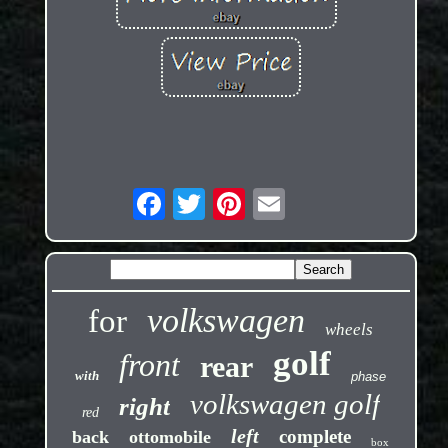
volkswagen
for
wheels
golf
front
rear
with
phase
volkswagen golf
right
red
left
complete
back
ottomobile
box